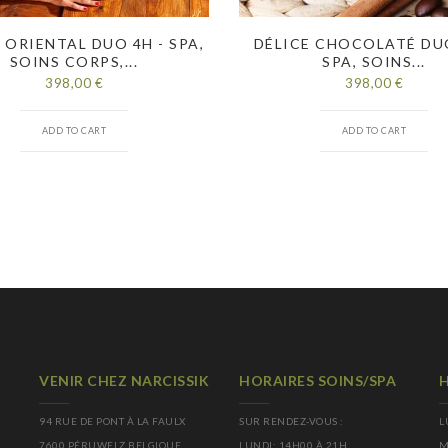
 ORIENTAL DUO 4H - SPA,
DÉLICE CHOCOLATÉ DUO
SOINS CORPS,...
SPA, SOINS...
398,00 €
398,00 €
ADD TO CART
ADD TO CART
VENIR CHEZ NARCISSIK
HORAIRES SOINS/SPA
H
94 RUE DE PONT À LA FAULX
SUR RENDEZ-VOUS :
L
7600 PÉRUWELZ BELGIQUE
LUNDI: 14H00 À 21H
M