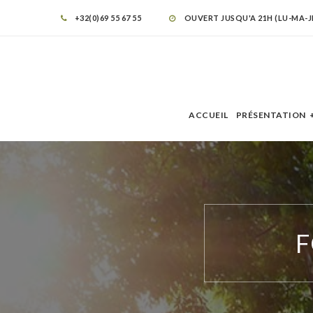
+32(0)69 55 67 55
OUVERT JUSQU'A 21H (LU-MA-JE) 
ACCUEIL
PRÉSENTATION
F