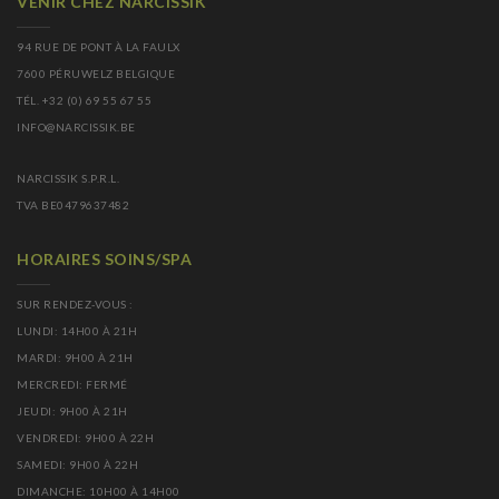
VENIR CHEZ NARCISSIK
94 RUE DE PONT À LA FAULX
7600 PÉRUWELZ BELGIQUE
TÉL. +32 (0) 69 55 67 55
INFO@NARCISSIK.BE
NARCISSIK S.P.R.L.
TVA BE0479637482
HORAIRES SOINS/SPA
SUR RENDEZ-VOUS :
LUNDI: 14H00 À 21H
MARDI: 9H00 À 21H
MERCREDI: FERMÉ
JEUDI: 9H00 À 21H
VENDREDI: 9H00 À 22H
SAMEDI: 9H00 À 22H
DIMANCHE: 10H00 À 14H00