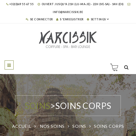
+32(0)69 55 67 55
OUVERT JUSQU'A 21H (LU-MA-JE) - 22H (VE-SA) - 14H (DI)
INFO@NARCISSIK.BE
SE CONNECTER
S 'ENREGISTRER
SETTINGS
SOINS
>
SOINS CORPS
ACCUEIL
NOS SOINS
SOINS
SOINS CORPS