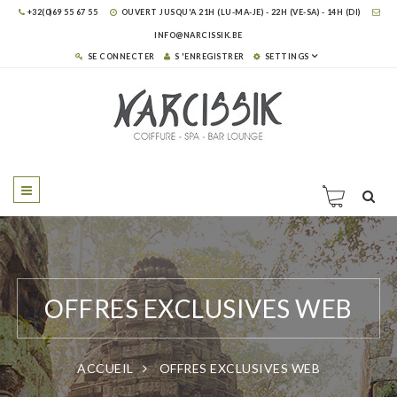
+32(0)69 55 67 55
OUVERT JUSQU'A 21H (LU-MA-JE) - 22H (VE-SA) - 14H (DI)
INFO@NARCISSIK.BE
SE CONNECTER
S 'ENREGISTRER
SETTINGS
OFFRES EXCLUSIVES WEB
ACCUEIL
OFFRES EXCLUSIVES WEB