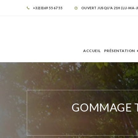
+32(0)69 55 67 55
OUVERT JUSQU'A 21H (LU-MA-JE) 
ACCUEIL
PRÉSENTATION
GOMMAGE T