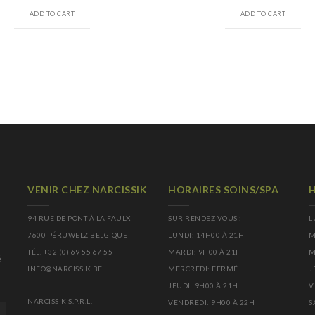
ADD TO CART
ADD TO CART
VENIR CHEZ NARCISSIK
HORAIRES SOINS/SPA
H
94 RUE DE PONT À LA FAULX
SUR RENDEZ-VOUS :
L
7600 PÉRUWELZ BELGIQUE
LUNDI: 14H00 À 21H
M
TÉL. +32 (0) 69 55 67 55
MARDI: 9H00 À 21H
M
é
INFO@NARCISSIK.BE
MERCREDI: FERMÉ
J
JEUDI: 9H00 À 21H
V
NARCISSIK S.P.R.L.
VENDREDI: 9H00 À 22H
S