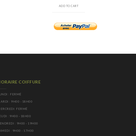
ADD TO CART
ORAIRE COIFFURE
UNDI : FERMÉ
ARDI : 9H00 - 18H00
ERCREDI: FERMÉ
EUDI : 9H00 - 18H00
ENDREDI : 9H00 - 19H00
AMEDI : 9H00 - 17H00