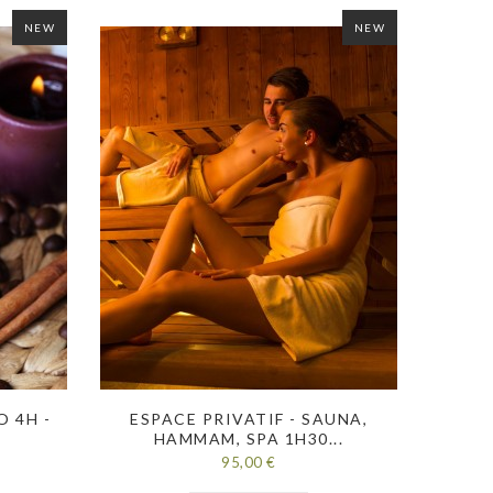
NEW
NEW
 4H -
ESPACE PRIVATIF - SAUNA,
RITU
HAMMAM, SPA 1H30...
95,00 €