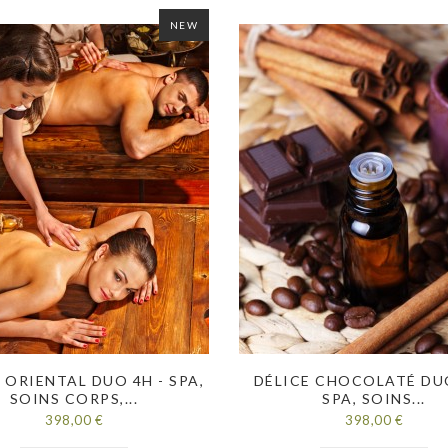
NEW
 ORIENTAL DUO 4H - SPA,
DÉLICE CHOCOLATÉ DUO
SOINS CORPS,...
SPA, SOINS...
398,00 €
398,00 €