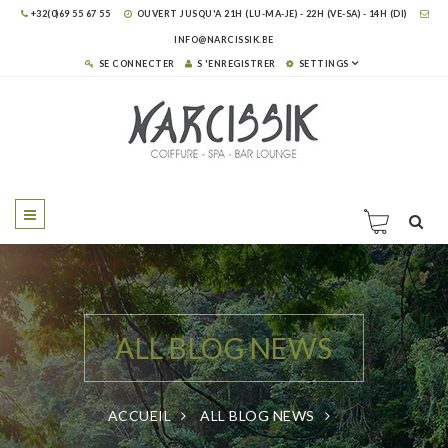
+32(0)69 55 67 55
OUVERT JUSQU'A 21H (LU-MA-JE) - 22H (VE-SA) - 14H (DI)
INFO@NARCISSIK.BE
SE CONNECTER
S 'ENREGISTRER
SETTINGS
ALL BLOG NEWS
ACCUEIL
ALL BLOG NEWS