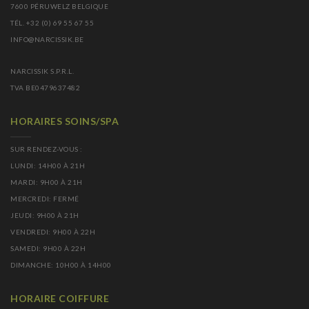
7600 PÉRUWELZ BELGIQUE
TÉL. +32 (0) 69 55 67 55
INFO@NARCISSIK.BE
NARCISSIK S.P.R.L.
TVA BE0479637482
HORAIRES SOINS/SPA
SUR RENDEZ-VOUS :
LUNDI: 14H00 À 21H
MARDI: 9H00 À 21H
MERCREDI: FERMÉ
JEUDI: 9H00 À 21H
VENDREDI: 9H00 À 22H
SAMEDI: 9H00 À 22H
DIMANCHE: 10H00 À 14H00
HORAIRE COIFFURE