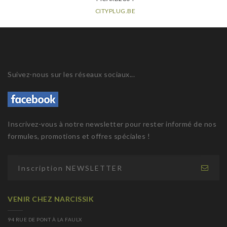
CITYPLUG.BE
Suivez-nous sur les réseaux sociaux...
Inscrivez-vous à notre newsletter pour rester informé de nos
formules, promotions et offres spéciales !
VENIR CHEZ NARCISSIK
94 RUE DE PONT À LA FAULX