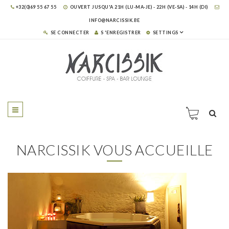
+32(0)69 55 67 55
OUVERT JUSQU'A 21H (LU-MA-JE) - 22H (VE-SA) - 14H (DI)
INFO@NARCISSIK.BE
SE CONNECTER
S 'ENREGISTRER
SETTINGS
NARCISSIK VOUS ACCUEILLE