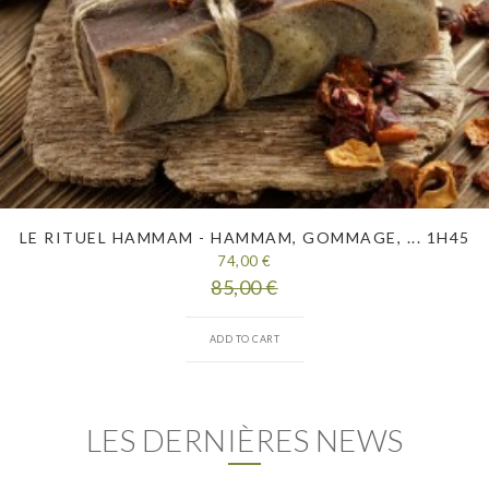
LE RITUEL HAMMAM - HAMMAM, GOMMAGE, ... 1H45
SOIN VISAGE EXPRESS : 50 MIN
SOIN VISAGE EXPRESS : 50 MIN
74,00 €
55,00 €
55,00 €
85,00 €
ADD TO CART
ADD TO CART
ADD TO CART
LES DERNIÈRES NEWS